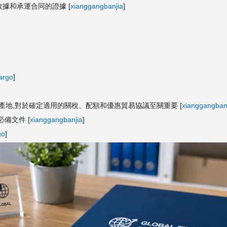
收據和承運合同的證據 [
xianggangbanjia
]
argo
]
原產地,對於確定適用的關稅、配額和優惠貿易協議至關重要 [
xianggangban
備文件 [
xianggangbanjia
]
go
]