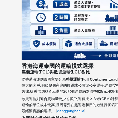
香港海運泰國的運輸模式選擇
整櫃運輸(FCL)與散貨運輸(LCL)對比
從香港海運到泰國主要分為
整櫃運輸(Full Container Load
較大的客戶,例如整個家庭的搬遷或公司辦公室遷移,運費按整
數據,從香港到林查班港的20呎櫃運費約為港幣625元,40呎櫃約
散貨運輸則適合貨物量較少的客戶,運費按立方米(CBM)計算
運輸的單位成本較高,且因需要在起運港和目的港進行拼箱和
最經濟實惠的選擇。 [
xianggangbanjia
]