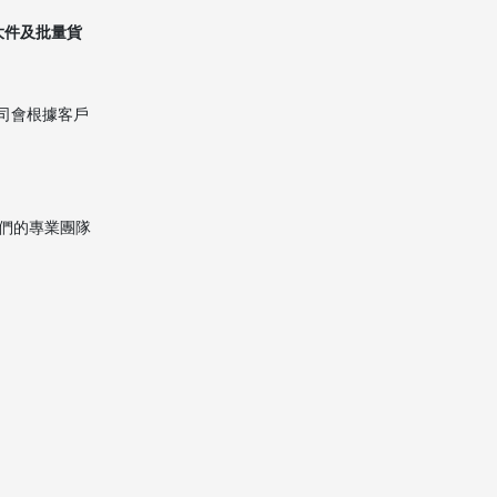
如何避免清關延誤
大件及批量貨
限制與禁運物品清單
降低運輸成本的實用策略
司會根據客戶
2026年香港泰國物流
市場趨勢
數字化清關系統的普及
我們的專業團隊
東盟貿易便利化協議的影響
綠色物流與可持續發展
實際案例分享:完整搬
屋體驗
家庭搬遷案例
企業辦公室遷移案例