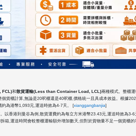
, FCL)
和
散貨運輸(Less than Container Load, LCL)
兩種模式。整櫃運
個貨櫃計算,無論是20呎櫃還是40呎櫃,價格統一且具成本效益。根據202
為港幣1,093元,運送時效為4-7天。 [
xianggangbanjia
]
。以香港到曼谷為例,散貨運費約為每立方米港幣23.43元,運送時效為3-
拆箱,運送時間會較整櫃運輸額外增加數天,但對於貨物量不足一個貨櫃的