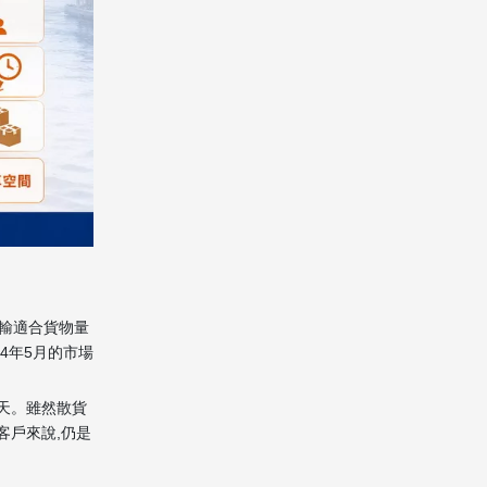
泰國進口清關流程深度
解析
清關與報關的核心區別
泰國清關所需的完整文件清
單
泰國海關審查與估價程序
清關支付方式與放行流程
速洲中港搬屋的一站式
門到門服務
輸適合貨物量
完整的七步驟服務流程
4年5月的市場
專業團隊的增值服務
6天。雖然散貨
清關報關常見問題與專
客戶來說,仍是
家建議