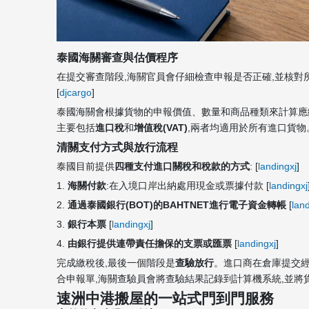
泰國海關審查與估價程序
在提交審查階段,海關官員會仔細檢查申報是否正確,並核對
[
djcargo
]
泰國海關會根據貨物的申報價值、數量和商品種類來計算應
主要包括
進口稅
和
增值稅(VAT)
,兩者均適用於所有進口貨物。
清關支付方式與放行流程
泰國目前提供
四種支付進口關稅和稅款的方式
: [
landingxj
]
1.
海關付款
:在入境口岸出納處用現金或票據付款 [
landingxj
2.
通過泰國銀行(BOT)的BAHTNET進行電子資金轉帳
[
land
3.
銀行本票
[
landingxj
]
4.
由銀行提供連帶責任擔保的支票或匯票
[
landingxj
]
完成繳稅後,最後一個階段是
查驗放行
。進口商在倉庫提交經
合申報單,海關查驗員會將查驗結果記錄到計算機系統,並將貨
速洲中港搬屋的一站式門到門服務