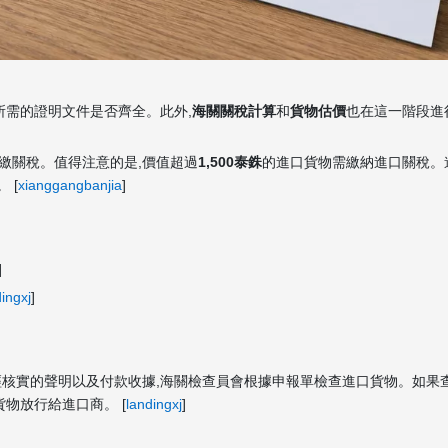
所需的證明文件是否齊全。此外,
海關關稅計算
和
貨物估價
也在這一階段進
繳關稅。值得注意的是,價值超過
1,500泰銖
的進口貨物需繳納進口關稅。
 [
xianggangbanjia
]
]
ingxj
]
核實的聲明以及付款收據,海關檢查員會根據申報單檢查進口貨物。如果
物放行給進口商。 [
landingxj
]