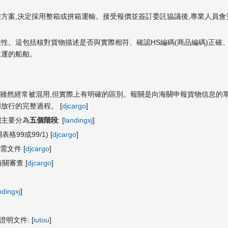
佳方案,決定採用整箱或拼箱運輸。接受報價並簽訂委託協議後,專業人員會
性。這包括核對貨物描述是否與實際相符、確認HS編碼(商品編碼)正確
承運的船舶。
雖然經常被混用,但實際上有明確的區別。報關是向海關申報貨物信息的單
放行的完整過程。 [
djcargo
]
關主要分為
五個階段
: [
landingxj
]
99或99/1) [
djcargo
]
需文件 [
djcargo
]
關審查 [
djcargo
]
ndingxj
]
明文件: [
iutou
]