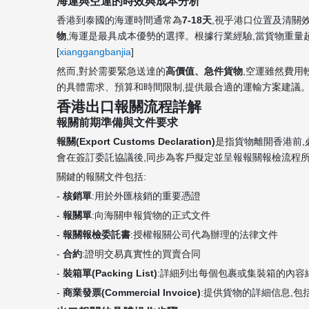
海運與空運的時效與成本分析
香港到泰國的海運時間通常為
7-18天
,視乎港口位置及清關效
物
,海運是最具成本優勢的選擇。根據行業經驗,當貨物重量
[
xianggangbanjia
]
然而,對於需要緊急送達的
高價值、急件貨物
,空運雖然費用
的具體需求、預算和時間限制,提供最合適的運輸方案建議。 
香港出口報關流程詳解
報關前期準備與文件要求
報關(Export Customs Declaration)
是指貨物離開香港前,
會在簽訂委託協議後,同步為客戶擬定並呈報報關報檢流程
關鍵的報關文件包括:
-
核銷單
:用於外匯核銷的重要憑證
-
報關單
:向海關申報貨物的正式文件
-
報關報檢委託書
:授權報關公司代為辦理的法律文件
-
合約
:證明交易真實性的買賣合同
-
裝箱單(Packing List)
:詳細列出每個包裹或集裝箱的內容細
-
商業發票(Commercial Invoice)
:提供貨物的詳細信息,包