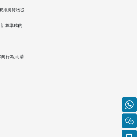
選擇專業搬屋公司的重
安排將貨物從
要性
、計算準確的
專業知識與經驗的價值
一站式服務的優勢
常見問題FAQ
向行為,而清
Q1: 從香港海運到泰國通常
需要多長時間?
Q2: 清關和報關有什麼具體
區別?
Q3: 從香港運往泰國需要繳
納多少關稅?
Q4: 哪些物品不能從香港海
運到泰國?
Q5: 如何選擇整櫃運輸(FCL)