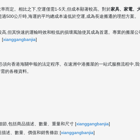
率而定。相比之下,空運僅需1-5天,但成本顯著較高。對於
家具、家電、
超過500公斤時,海運的平均總成本遠低於空運,成為長途搬遷的理想方案。
較高,但其快速的運輸時效和較低的損壞風險使其成為首選。專業的搬屋公
[
xianggangbanjia
]
必須向香港海關申報的法定程序。在速洲中港搬屋的一站式服務流程中,
所需的各種資料。
節,包括商品描述、數量、重量和尺寸 [
xianggangbanjia
]
括描述、數量、價值和銷售條款 [
xianggangbanjia
]