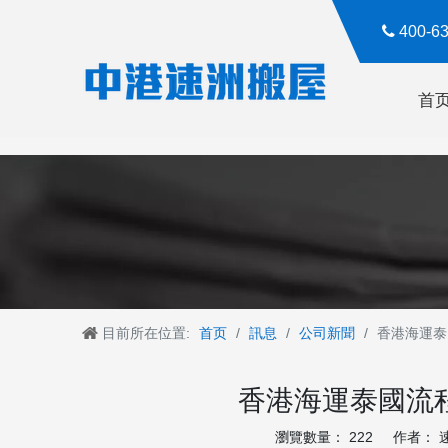

400-
首
目前所在位置:
首页
/
訊息
/
公司新聞
/
香港海運泰
香港海運泰國流
瀏覽數量：
222
作者： 速