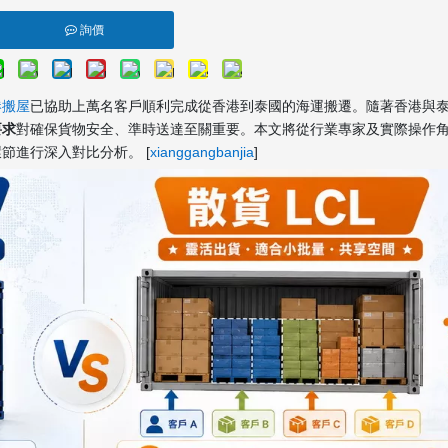
詢價
港搬屋
已協助上萬名客戶順利完成從香港到泰國的海運搬遷。隨著香港與
要求
對確保貨物安全、準時送達至關重要。本文將從行業專家及實際操作角
節進行深入對比分析。 [
xianggangbanjia
]