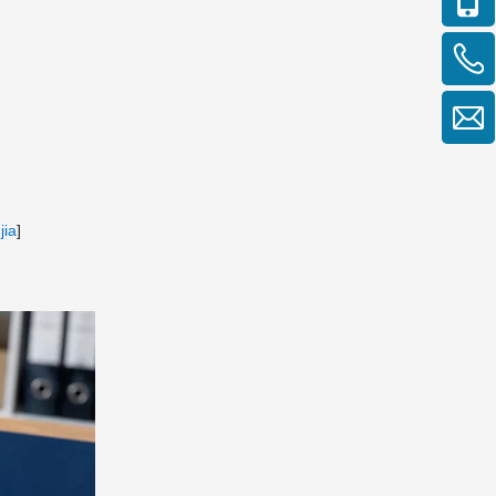
還是散貨運輸(LCL)?
References
jia
]