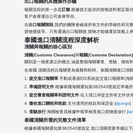
出口報關的具體操作步驟
報關流程的第一步是
訂艙
,根據貨主提供的貨物資料製定最
客戶倉庫運往公司倉庫寄存。
在
出口報關階段
,我們的團隊會確保所有文件的準確性和完整
貨物價值等。只有通過出口報關後,貨物才能備運並裝載上
泰國進口清關流程深度解析
清關與報關的核心區別
清關(Customs Clearance)
與
報關(Customs Declaration)
關則是一個更廣泛的概念,涵蓋整個海關審查、查驗、徵稅和
在泰國,清關流程比報關更為複雜和耗時。泰國海關進口清
1.
提交進口報關單
:手動或通過EDI系統提交進口報關單(海關表格
2.
準備證明文件
:根據泰國海關通知第38/2543號規定準備所
3.
提交審查報關單和證明文件
:在入境口岸提交所有文件供海
4.
徵收進口關稅和稅款
:支付適用的稅款和保證金 [
djcargo
]
5.
查驗放行
:海關檢查員根據申報單檢查進口貨物後放行 [
la
泰國清關所需的完整文件清單
根據泰國海關通知第38/2543號規定,進口清關需要準備以下證