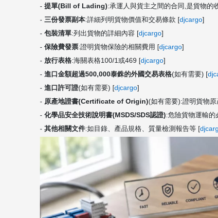
-
提單(Bill of Lading)
:承運人與貨主之間的合同,是貨物的
-
三份發票副本
:詳細列明貨物價值和交易條款 [
djcargo
]
-
包裝清單
:列出貨物的詳細內容 [
djcargo
]
-
保險費發票
:證明貨物保險的相關費用 [
djcargo
]
-
放行表格
:海關表格100/1或469 [
djcargo
]
-
進口金額超過500,000泰銖的外國交易表格
(如有需要) [
djc
-
進口許可證
(如有需要) [
djcargo
]
-
原產地證書(Certificate of Origin)
(如有需要):證明貨物
-
化學品安全技術說明書(MSDS/SDS認證)
:危險貨物運輸的必
-
其他相關文件
:如目錄、產品規格、質量檢測報告等 [
djcar