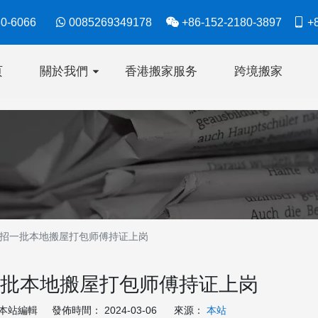
630-6066

0085269349178

+86-152-2180-3897

+8
页
關於我們
香港搬家服务
跨境搬家
招一批本地搬屋打包师傅持证上岗
批本地搬屋打包师傅持证上岗
站編輯 發佈時間： 2024-03-06 來源：
本站