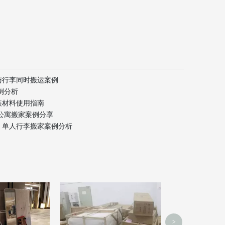
具与行李同时搬运案例
例分析
装材料使用指南
公寓搬家案例分享
運：单人行李搬家案例分析
中港搬家服务
香港搬
>