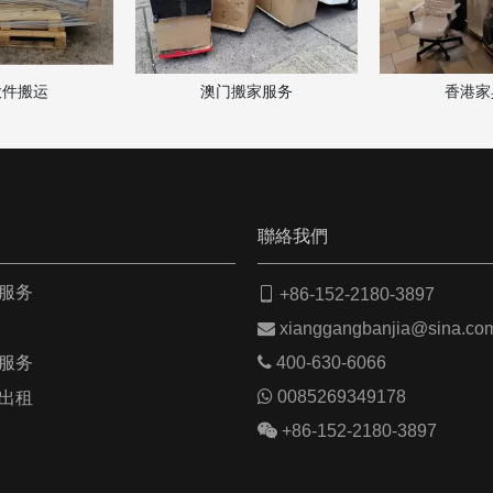
门搬家服务
香港家具弃置
中港
聯絡我們
服务

+86-152-2180-3897

xianggangbanjia@sina.co
服务

400-630-6066

0085269349178
出租

+86-152-2180-3897