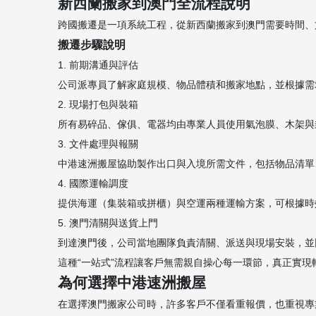
新西蘭搬家到澳門全流程說明
跨國搬遷是一項系統工程，從新西蘭搬家到澳門需要時間、
搬遷步驟說明
1. 前期溝通與評估
公司派專員了解家庭規模、物品體積和搬家地點，並根據需
2. 現場打包與裝箱
所有易碎品、傢俱、電器均由專業人員使用氣泡膜、木架與
3. 文件處理與報關
中港速洲搬屋協助製作出口與入境所需文件，包括物品清單
4. 國際運輸調度
提供海運（集裝箱或拼櫃）與空運兩種運輸方案，可根據時
5. 澳門清關與送貨上門
到達澳門後，公司當地團隊負責清關、派送與現場安裝，並
這種“一站式”流程讓客戶無需親自操心每一環節，真正實現
為何選擇中港速洲搬屋
在選擇澳門搬家公司時，許多客戶不僅看重報價，也重視專