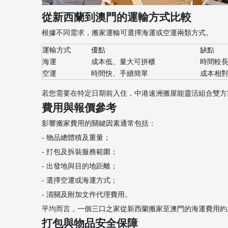
從新西蘭到澳門的運輸方式比較
根據不同需求，搬家運輸可選擇海運或空運兩類方式。
運輸方式
優點
缺點
海運
成本低、量大可拼櫃
時間較長
空運
時間快、手續簡單
成本相
若您需要在特定日期前入住，中港速洲搬屋能靈活組合雙方
費用與報價參考
影響搬家費用的關鍵因素通常包括：
- 物品總體積及重量；
- 打包及拆裝服務範圍；
- 出發地與目的地距離；
- 選擇空運或海運方式；
- 清關及附加文件代理費用。
平均而言，一個三口之家從新西蘭搬家至澳門的海運費用約為港
打包與物品安全保障