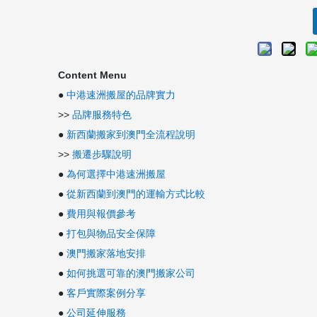
Content Menu
●
中港速洲搬屋的品牌實力
>>
品牌服務特色
●
新西蘭搬家到澳門全流程說明
>>
搬遷步驟說明
●
為何選擇中港速洲搬屋
●
從新西蘭到澳門的運輸方式比較
●
費用與報價參考
●
打包與物品安全保障
●
澳門搬家落地安排
●
如何挑選可靠的澳門搬家公司
●
客戶實際案例分享
●
公司延伸服務