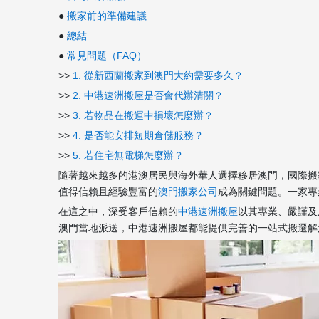
●
搬家前的準備建議
●
總結
●
常見問題（FAQ）
>>
1. 從新西蘭搬家到澳門大約需要多久？
>>
2. 中港速洲搬屋是否會代辦清關？
>>
3. 若物品在搬運中損壞怎麼辦？
>>
4. 是否能安排短期倉儲服務？
>>
5. 若住宅無電梯怎麼辦？
隨著越來越多的港澳居民與海外華人選擇移居澳門，國際搬
值得信賴且經驗豐富的
澳門搬家公司
成為關鍵問題。一家專
在這之中，深受客戶信賴的
中港速洲搬屋
以其專業、嚴謹及
澳門當地派送，中港速洲搬屋都能提供完善的一站式搬遷解