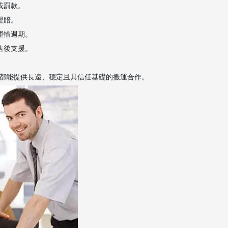
或罰款。
理賠。
運輸週期。
售後支援。
都能提供長遠、穩定且具信任基礎的搬運合作。