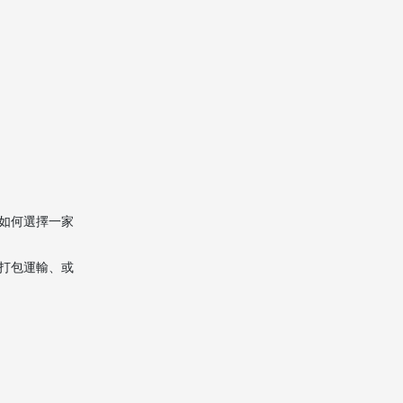
方式比較
費用與報價參考
打包與物品安全保障
澳門搬家落地安排
如何挑選可靠的澳門搬
家公司
如何選擇一家
客戶實際案例分享
打包運輸、或
公司延伸服務
搬家前的準備建議
總結
常見問題（FAQ）