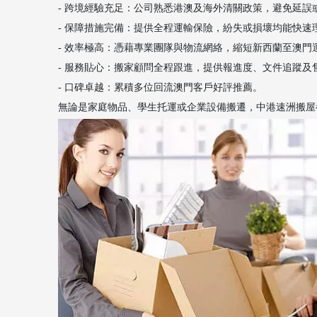
- 跨境經驗充足：公司熟悉港澳及海外清關政策，避免延誤
- 保障措施完備：提供全程運輸保險，紛失或損壞均能快速
- 效率極高：憑藉專業團隊與物流網絡，縮短新西蘭至澳門
- 服務貼心：搬家顧問全程跟進，提供報進度、文件追蹤及
- 口碑卓越：累積多位回流澳門客戶好評推薦。
無論是家庭物品、學生托運或企業設備搬遷，中港速洲搬屋