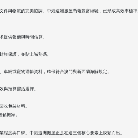
文件與物流的完美協調。中港速洲搬屋憑藉豐富經驗，已形成高效率標準
求提供報價與時間估算。
封膜保護，並貼上識別碼。
、車輛或寵物運輸資料，確保符合澳門與新西蘭海關規定。
效與預算靈活選擇。
回收包裝材料。
輕鬆搬家。
業程度與口碑。中港速洲搬屋正是在這三個核心要素上脫穎而出。