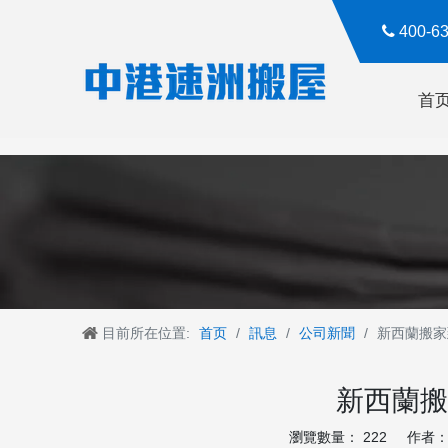

400-
首
目前所在位置:
首页
/
訊息
/
公司新聞
/
新西蘭搬家
新西蘭搬
瀏覽數量：
222
作者： R