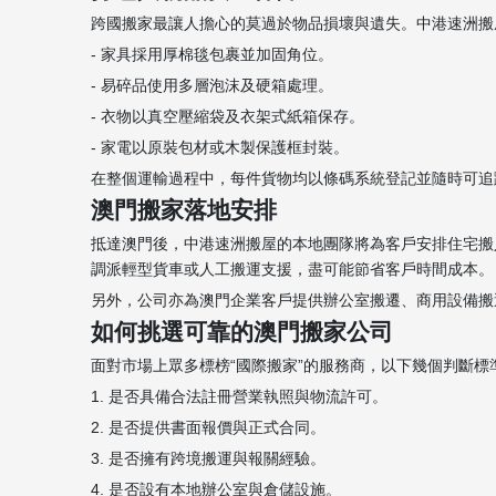
跨國搬家最讓人擔心的莫過於物品損壞與遺失。中港速洲搬
- 家具採用厚棉毯包裹並加固角位。
- 易碎品使用多層泡沫及硬箱處理。
- 衣物以真空壓縮袋及衣架式紙箱保存。
- 家電以原裝包材或木製保護框封裝。
在整個運輸過程中，每件貨物均以條碼系統登記並隨時可追
澳門搬家落地安排
抵達澳門後，中港速洲搬屋的本地團隊將為客戶安排住宅搬
調派輕型貨車或人工搬運支援，盡可能節省客戶時間成本。
另外，公司亦為澳門企業客戶提供辦公室搬遷、商用設備搬
如何挑選可靠的澳門搬家公司
面對市場上眾多標榜“國際搬家”的服務商，以下幾個判斷
1. 是否具備合法註冊營業執照與物流許可。
2. 是否提供書面報價與正式合同。
3. 是否擁有跨境搬運與報關經驗。
4. 是否設有本地辦公室與倉儲設施。