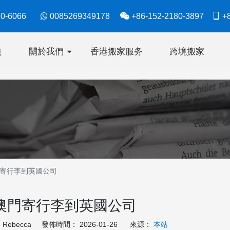
630-6066

0085269349178

+86-152-2180-3897

+8
页
關於我們
香港搬家服务
跨境搬家
寄行李到英國公司
澳門寄行李到英國公司
ebecca 發佈時間： 2026-01-26 來源：
本站