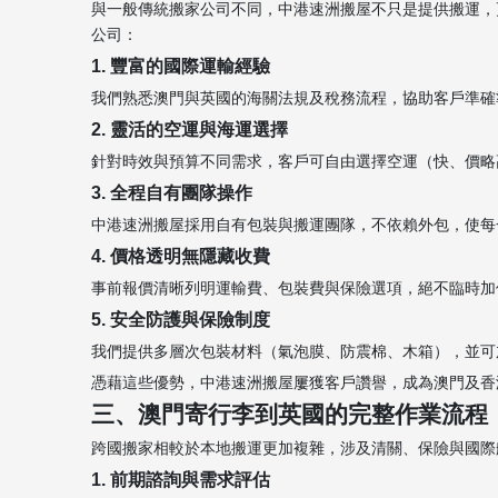
與一般傳統搬家公司不同，中港速洲搬屋不只是提供搬運，
公司：
1. 豐富的國際運輸經驗
我們熟悉澳門與英國的海關法規及稅務流程，協助客戶準確
2. 靈活的空運與海運選擇
針對時效與預算不同需求，客戶可自由選擇空運（快、價略
3. 全程自有團隊操作
中港速洲搬屋採用自有包裝與搬運團隊，不依賴外包，使每
4. 價格透明無隱藏收費
事前報價清晰列明運輸費、包裝費與保險選項，絕不臨時加
5. 安全防護與保險制度
我們提供多層次包裝材料（氣泡膜、防震棉、木箱），並可
憑藉這些優勢，中港速洲搬屋屢獲客戶讚譽，成為澳門及香
三、澳門寄行李到英國的完整作業流程
跨國搬家相較於本地搬運更加複雜，涉及清關、保險與國際
1. 前期諮詢與需求評估