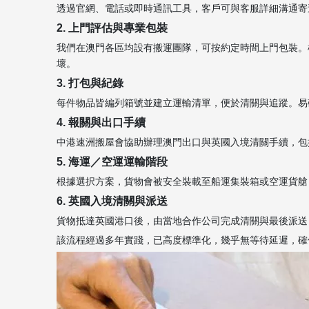
透過官網、電話或即時通訊工具，客戶可與客服詳細溝通寄
2. 上門評估與專業包裝
我們在澳門各區均設有搬運團隊，可按約定時間上門包裝。
壞。
3. 打包與紀錄
每件物品皆編列箱號並建立運輸清單，便於清關與追蹤。易
4. 報關與出口手續
中港速洲搬屋會協助辦理澳門出口與英國入境清關手續，包
5. 海運／空運運輸階段
根據選択方案，貨物會被安全裝載至船運集裝箱或空運貨艙
6. 英國入境清關與派送
貨物抵達英國港口後，由當地合作公司完成清關與最後派送
該流程經過多年實踐，已高度標準化，幾乎無等待延遲，確