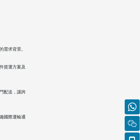
要多久？
2. 搬家公司是否能處理易碎
品或貴重物？
3. 物品報關需要哪些文件？
4. 貨物到達英國後誰負責派
的需求背景。
送？
5. 是否可以安排回程服務
件貨運方案及
（英國寄回澳門）？
門配送，讓跨
備國際運輸通