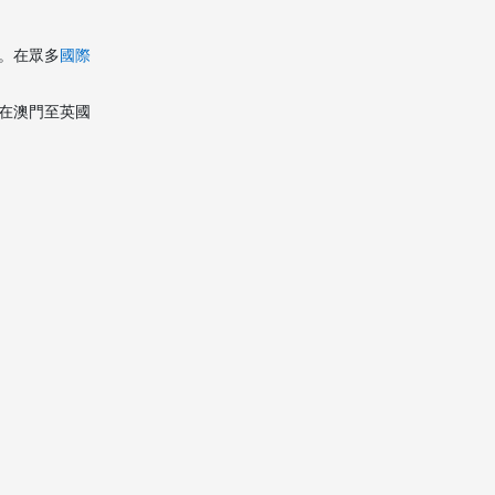
樣化服務內容
。在眾多
國際
五、避免行李遺失與清
關延誤的實用建議
在澳門至英國
六、中港速洲搬屋的專
業承諾
七、延伸服務：澳門到
英國之外的全球搬運
八、澳門搬家公司行業
現況與發展趨勢
總結
常見問題（FAQ）
1. 澳門寄行李到英國大約需