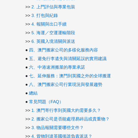
>>
2. 上門評估與專業包裝
>>
3. 打包與紀錄
>>
4. 報關與出口手續
>>
5. 海運／空運運輸階段
>>
6. 英國入境清關與派送
●
四、澳門搬家公司的多樣化服務內容
●
五、避免行李遺失與清關延誤的實用建議
●
六、中港速洲搬屋的專業承諾
●
七、延伸服務：澳門到英國之外的全球搬運
●
八、澳門搬家公司行業現況與發展趨勢
●
總結
●
常見問題（FAQ）
>>
1. 澳門寄行李到英國大約需要多久？
>>
2. 搬家公司是否能處理易碎品或貴重物？
>>
3. 物品報關需要哪些文件？
>>
4. 貨物到達英國後誰負責派送？