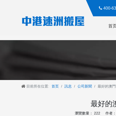

400-
首
目前所在位置:
首页
/
訊息
/
公司新聞
/
最好的澳門
最好的
瀏覽數量：
222
作者： R